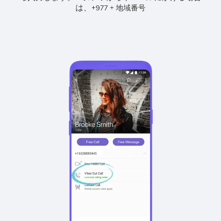
は、
+
+
977
地域番号