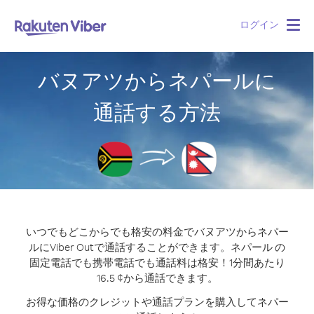
ログイン
Togg
navig
バヌアツからネパールに
通話する方法
いつでもどこからでも格安の料金でバヌアツからネパー
ルにViber Outで通話することができます。
ネパール の
固定電話でも携帯電話でも通話料は格安！1分間あたり
16.5 ¢から通話できます。
お得な価格のクレジットや通話プランを購入してネパー