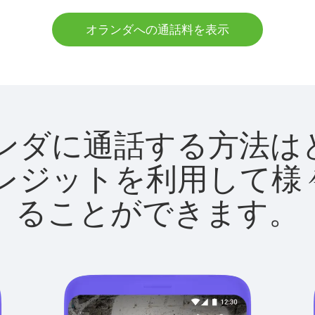
オランダへの通話料を表示
でオランダに通話する方
utクレジットを利用し
ることができます。