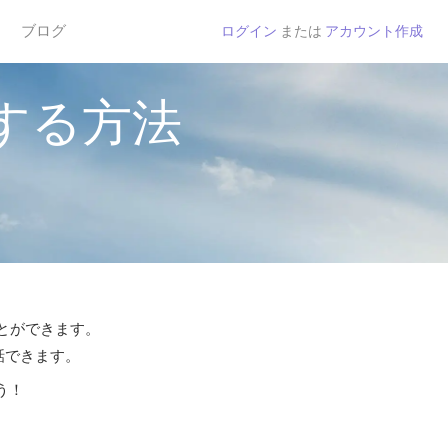
ブログ
ログイン
または
アカウント作成
する方法
ことができます。
話できます。
う！