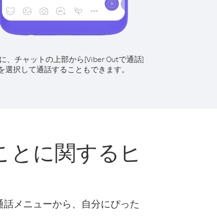
に、チャットの上部から[Viber Outで通話]
を選択して通話することもできます。
ことに関するヒ
な通話メニューから、自分にぴった