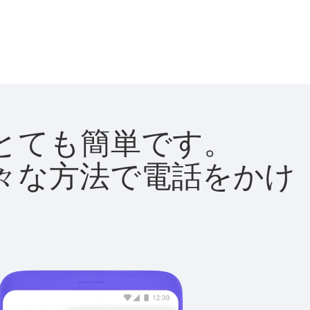
法はとても簡単です。
て様々な方法で電話をかけ