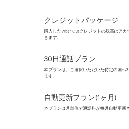
クレジットパッケージ
購入したViber Outクレジットの残高は
きます。
30日通話プラン
本プランは、ご選択いただいた特定の国へ30
ます。
自動更新プラン(1ヶ月)
本プランは月単位で通話料が毎月自動更新され