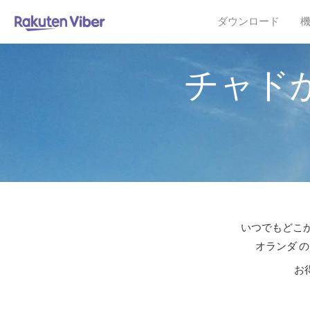
ダウンロード
チャド
いつでもどこか
オランダ 
お