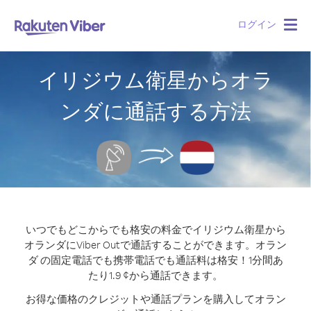
ログイン
Togg
navig
イリジウム衛星からオラ
ンダに通話する方法
いつでもどこからでも格安の料金でイリジウム衛星から
オランダにViber Outで通話することができます。
オラン
ダ の固定電話でも携帯電話でも通話料は格安！1分間あ
たり1.9 ¢から通話できます。
お得な価格のクレジットや通話プランを購入してオラン