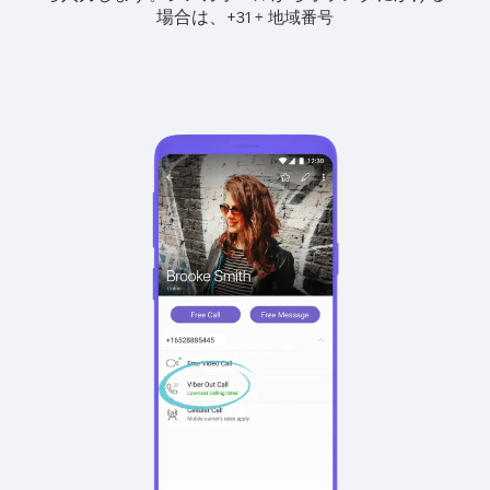
場合は、
+
+
31
地域番号