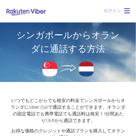
ログイン
Togg
navig
シンガポールからオラン
ダに通話する方法
いつでもどこからでも格安の料金でシンガポールからオ
ランダにViber Outで通話することができます。
オランダ
の固定電話でも携帯電話でも通話料は格安！1分間あた
り1.9 ¢から通話できます。
お得な価格のクレジットや通話プランを購入してオラン