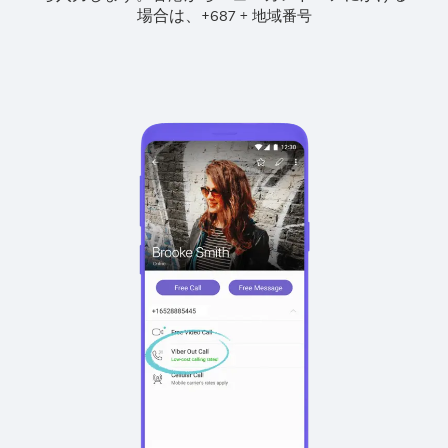
場合は、
+
+
687
地域番号