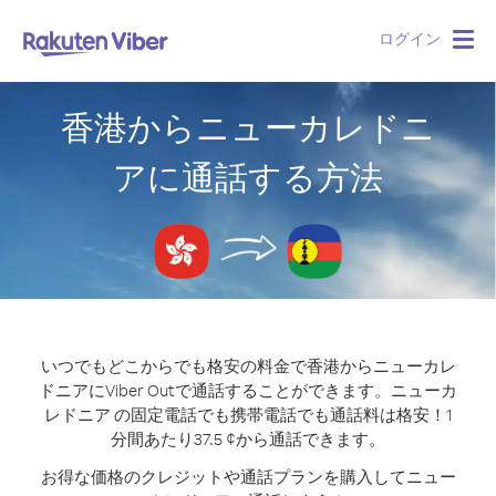
ログイン
Togg
navig
香港からニューカレドニ
アに通話する方法
いつでもどこからでも格安の料金で香港からニューカレ
ドニアにViber Outで通話することができます。
ニューカ
レドニア の固定電話でも携帯電話でも通話料は格安！1
分間あたり37.5 ¢から通話できます。
お得な価格のクレジットや通話プランを購入してニュー