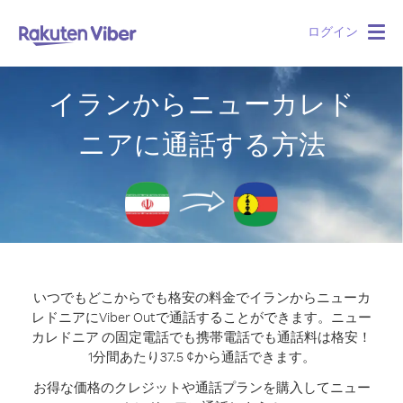
ログイン
Togg
navig
イランからニューカレド
ニアに通話する方法
いつでもどこからでも格安の料金でイランからニューカ
レドニアにViber Outで通話することができます。
ニュー
カレドニア の固定電話でも携帯電話でも通話料は格安！
1分間あたり37.5 ¢から通話できます。
お得な価格のクレジットや通話プランを購入してニュー