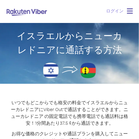
ログイン
Togg
navig
イスラエルからニューカ
レドニアに通話する方法
いつでもどこからでも格安の料金でイスラエルからニュ
ーカレドニアにViber Outで通話することができます。
ニ
ューカレドニア の固定電話でも携帯電話でも通話料は格
安！1分間あたり37.5 ¢から通話できます。
お得な価格のクレジットや通話プランを購入してニュー