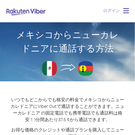
ログイン
Togg
navig
メキシコからニューカレ
ドニアに通話する方法
いつでもどこからでも格安の料金でメキシコからニュー
カレドニアにViber Outで通話することができます。
ニュ
ーカレドニア の固定電話でも携帯電話でも通話料は格
安！1分間あたり37.5 ¢から通話できます。
お得な価格のクレジットや通話プランを購入してニュー