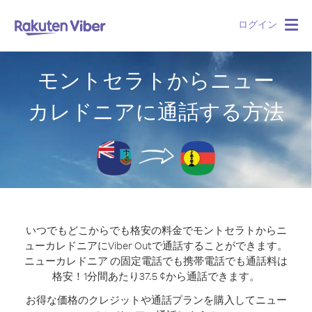
ログイン
Togg
navig
モントセラトからニュー
カレドニアに通話する方法
いつでもどこからでも格安の料金でモントセラトからニ
ューカレドニアにViber Outで通話することができます。
ニューカレドニア の固定電話でも携帯電話でも通話料は
格安！1分間あたり37.5 ¢から通話できます。
お得な価格のクレジットや通話プランを購入してニュー