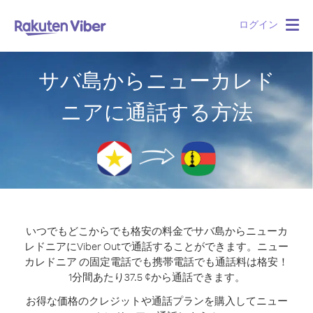
ログイン
Togg
navig
サバ島からニューカレド
ニアに通話する方法
いつでもどこからでも格安の料金でサバ島からニューカ
レドニアにViber Outで通話することができます。
ニュー
カレドニア の固定電話でも携帯電話でも通話料は格安！
1分間あたり37.5 ¢から通話できます。
お得な価格のクレジットや通話プランを購入してニュー