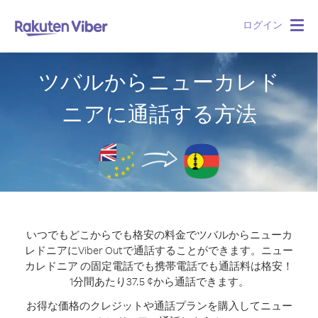
ログイン
Togg
navig
ツバルからニューカレド
ニアに通話する方法
いつでもどこからでも格安の料金でツバルからニューカ
レドニアにViber Outで通話することができます。
ニュー
カレドニア の固定電話でも携帯電話でも通話料は格安！
1分間あたり37.5 ¢から通話できます。
お得な価格のクレジットや通話プランを購入してニュー