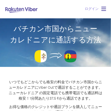
ログイン
Togg
navig
バチカン市国からニュー
カレドニアに通話する方法
いつでもどこからでも格安の料金でバチカン市国からニ
ューカレドニアにViber Outで通話することができます。
ニューカレドニア の固定電話でも携帯電話でも通話料は
格安！1分間あたり37.5 ¢から通話できます。
お得な価格のクレジットや通話プランを購入してニュー