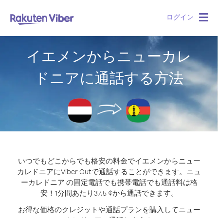
ログイン
Togg
navig
イエメンからニューカレ
ドニアに通話する方法
いつでもどこからでも格安の料金でイエメンからニュー
カレドニアにViber Outで通話することができます。
ニュ
ーカレドニア の固定電話でも携帯電話でも通話料は格
安！1分間あたり37.5 ¢から通話できます。
お得な価格のクレジットや通話プランを購入してニュー