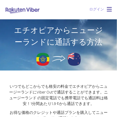
ログイン
Togg
navig
エチオピアからニュージ
ーランドに通話する方法
いつでもどこからでも格安の料金でエチオピアからニュ
ージーランドにViber Outで通話することができます。
ニ
ュージーランド の固定電話でも携帯電話でも通話料は格
安！1分間あたり1.9 ¢から通話できます。
お得な価格のクレジットや通話プランを購入してニュー