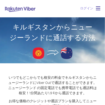
ログイン
Togg
navig
キルギスタンからニュー
ジーランドに通話する方法
いつでもどこからでも格安の料金でキルギスタンからニ
ュージーランドにViber Outで通話することができます。
ニュージーランド の固定電話でも携帯電話でも通話料は
格安！1分間あたり1.9 ¢から通話できます。
お得な価格のクレジットや通話プランを購入してニュー