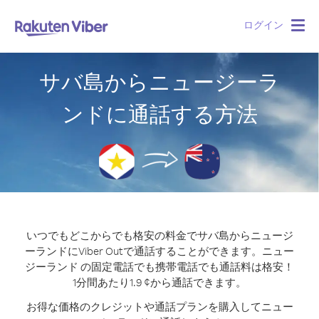
ログイン
Togg
navig
サバ島からニュージーラ
ンドに通話する方法
いつでもどこからでも格安の料金でサバ島からニュージ
ーランドにViber Outで通話することができます。
ニュー
ジーランド の固定電話でも携帯電話でも通話料は格安！
1分間あたり1.9 ¢から通話できます。
お得な価格のクレジットや通話プランを購入してニュー