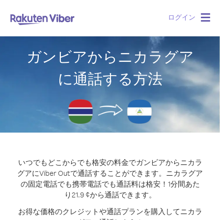
ログイン
Togg
navig
ガンビアからニカラグア
に通話する方法
いつでもどこからでも格安の料金でガンビアからニカラ
グアにViber Outで通話することができます。
ニカラグア
の固定電話でも携帯電話でも通話料は格安！1分間あた
り21.9 ¢から通話できます。
お得な価格のクレジットや通話プランを購入してニカラ