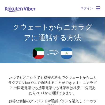
ログイン
Togg
navig
クウェートからニカラグ
アに通話する方法
いつでもどこからでも格安の料金でクウェートからニカ
ラグアにViber Outで通話することができます。
ニカラグ
ア の固定電話でも携帯電話でも通話料は格安！1分間あ
たり21.9 ¢から通話できます。
お得な価格のクレジットや通話プランを購入してニカラ