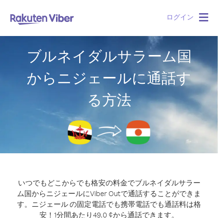
ログイン
Togg
navig
ブルネイダルサラーム国
からニジェールに通話す
る方法
いつでもどこからでも格安の料金でブルネイダルサラー
ム国からニジェールにViber Outで通話することができま
す。
ニジェール の固定電話でも携帯電話でも通話料は格
安！1分間あたり49.0 ¢から通話できます。