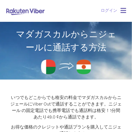
ログイン
Togg
navig
マダガスカルからニジェ
ールに通話する方法
いつでもどこからでも格安の料金でマダガスカルからニ
ジェールにViber Outで通話することができます。
ニジェ
ール の固定電話でも携帯電話でも通話料は格安！1分間
あたり49.0 ¢から通話できます。
お得な価格のクレジットや通話プランを購入してニジェ