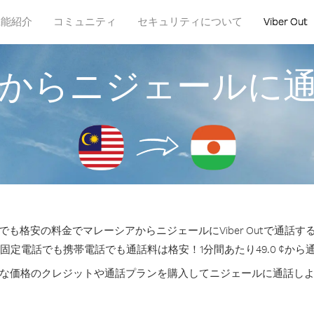
機能紹介
コミュニティ
セキュリティについて
Viber Out
からニジェールに
も格安の料金でマレーシアからニジェールにViber Outで通話
の固定電話でも携帯電話でも通話料は格安！1分間あたり49.0 ¢から
な価格のクレジットや通話プランを購入してニジェールに通話し