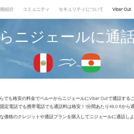
機能紹介
コミュニティ
セキュリティについて
Viber Out
らニジェールに通
らでも格安の料金でペルーからニジェールにViber Outで通話する
の固定電話でも携帯電話でも通話料は格安！1分間あたり49.0 ¢から
な価格のクレジットや通話プランを購入してニジェールに通話し