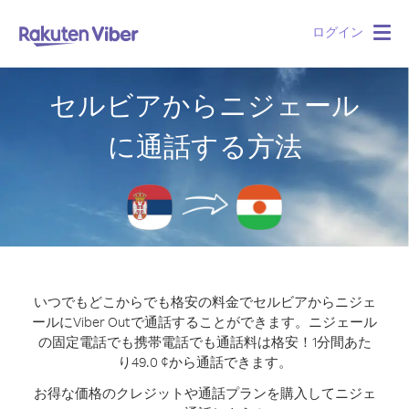
ログイン
Togg
navig
セルビアからニジェール
に通話する方法
いつでもどこからでも格安の料金でセルビアからニジェ
ールにViber Outで通話することができます。
ニジェール
の固定電話でも携帯電話でも通話料は格安！1分間あた
り49.0 ¢から通話できます。
お得な価格のクレジットや通話プランを購入してニジェ