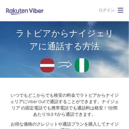
ログイン
Togg
navig
ラトビアからナイジェリ
アに通話する方法
いつでもどこからでも格安の料金でラトビアからナイジ
ェリアにViber Outで通話することができます。
ナイジェ
リア の固定電話でも携帯電話でも通話料は格安！1分間
あたり19.8 ¢から通話できます。
お得な価格のクレジットや通話プランを購入してナイジ