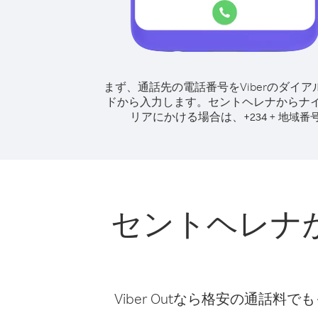
まず、通話先の電話番号をViberのダイア
ドから入力します。
セントヘレナからナ
リアにかける場合は、
+
+
234
地域番
セントヘレナ
Viber Outなら格安の通