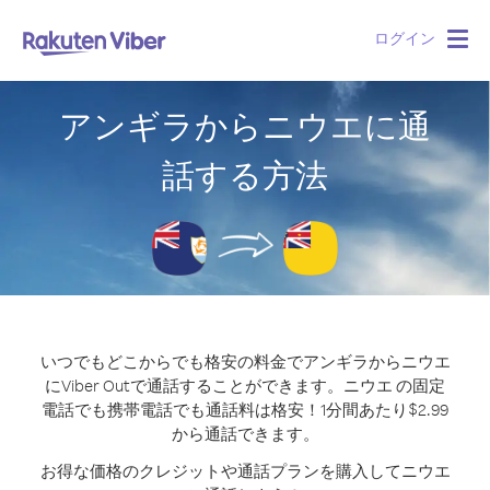
ログイン
Togg
navig
アンギラからニウエに通
話する方法
いつでもどこからでも格安の料金でアンギラからニウエ
にViber Outで通話することができます。
ニウエ の固定
電話でも携帯電話でも通話料は格安！1分間あたり$2.99
から通話できます。
お得な価格のクレジットや通話プランを購入してニウエ