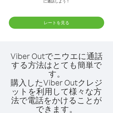
に通話しよう！
レートを見る
Viber Outでニウエに通話
する方法はとても簡単で
す。
購入したViber Outクレジ
ットを利用して様々な方
法で電話をかけることが
できます。