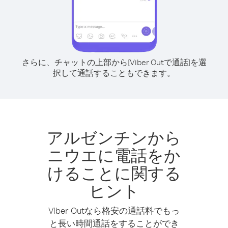
さらに、チャットの上部から[Viber Outで通話]を選
択して通話することもできます。
アルゼンチンから
ニウエに電話をか
けることに関する
ヒント
Viber Outなら格安の通話料でもっ
と長い時間通話をすることができ