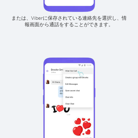
または、Viberに保存されている連絡先を選択し、情
報画面から通話をすることができます。