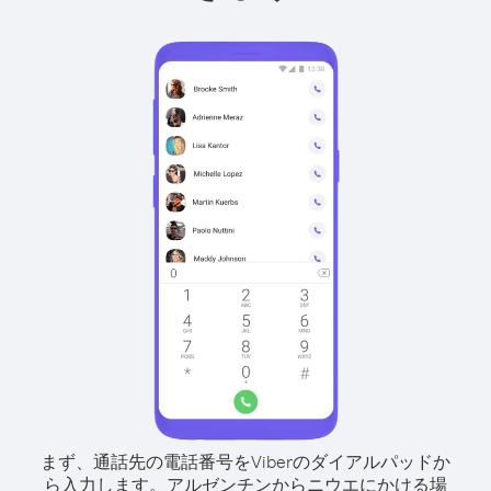
まず、通話先の電話番号をViberのダイアルパッドか
ら入力します。
アルゼンチンからニウエにかける場