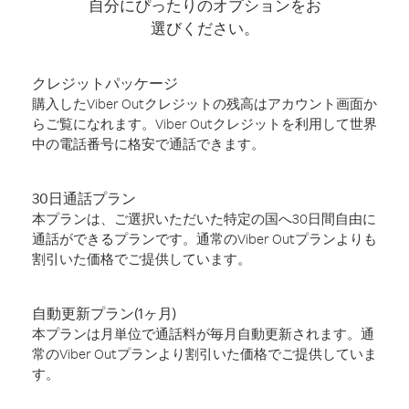
自分にぴったりのオプションをお
選びください。
クレジットパッケージ
購入したViber Outクレジットの残高はアカウント画面か
らご覧になれます。Viber Outクレジットを利用して世界
中の電話番号に格安で通話できます。
30日通話プラン
本プランは、ご選択いただいた特定の国へ30日間自由に
通話ができるプランです。通常のViber Outプランよりも
割引いた価格でご提供しています。
自動更新プラン(1ヶ月)
本プランは月単位で通話料が毎月自動更新されます。通
常のViber Outプランより割引いた価格でご提供していま
す。