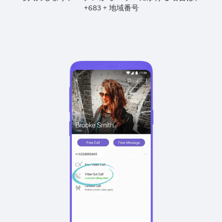
+
+
683
地域番号