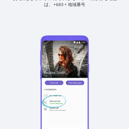
は、
+
+
683
地域番号