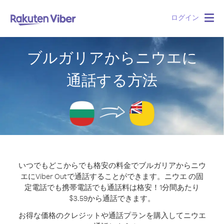
ログイン
Togg
navig
ブルガリアからニウエに
通話する方法
いつでもどこからでも格安の料金でブルガリアからニウ
エにViber Outで通話することができます。
ニウエ の固
定電話でも携帯電話でも通話料は格安！1分間あたり
$3.59から通話できます。
お得な価格のクレジットや通話プランを購入してニウエ