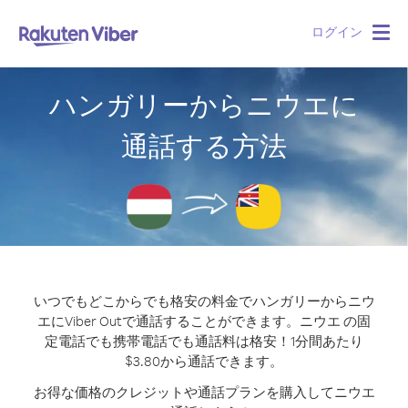
ログイン
Togg
navig
ハンガリーからニウエに
通話する方法
いつでもどこからでも格安の料金でハンガリーからニウ
エにViber Outで通話することができます。
ニウエ の固
定電話でも携帯電話でも通話料は格安！1分間あたり
$3.80から通話できます。
お得な価格のクレジットや通話プランを購入してニウエ