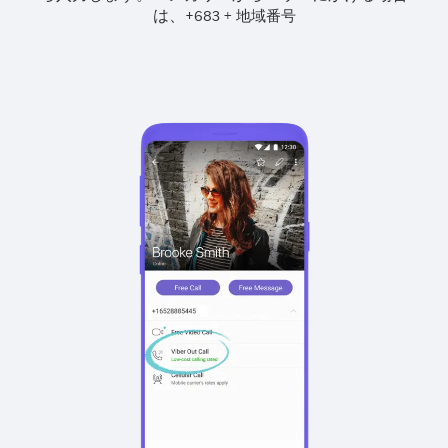
は、
+
+
683
地域番号