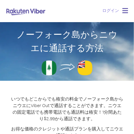
ログイン
Togg
navig
ノーフォーク島からニウ
エに通話する方法
いつでもどこからでも格安の料金でノーフォーク島から
ニウエにViber Outで通話することができます。
ニウエ
の固定電話でも携帯電話でも通話料は格安！1分間あた
り$2.99から通話できます。
お得な価格のクレジットや通話プランを購入してニウエ