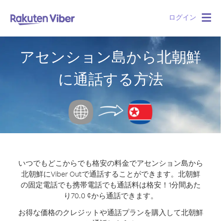
ログイン
Togg
navig
アセンション島から北朝鮮
に通話する方法
いつでもどこからでも格安の料金でアセンション島から
北朝鮮にViber Outで通話することができます。
北朝鮮
の固定電話でも携帯電話でも通話料は格安！1分間あた
り70.0 ¢から通話できます。
お得な価格のクレジットや通話プランを購入して北朝鮮