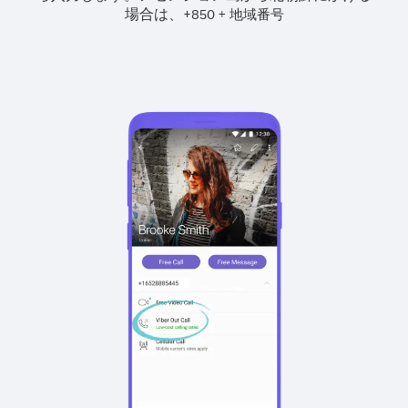
場合は、
+
+
850
地域番号