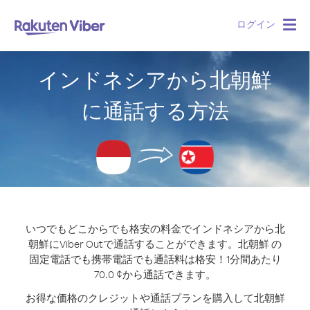
ログイン
Togg
navig
インドネシアから北朝鮮
に通話する方法
いつでもどこからでも格安の料金でインドネシアから北
朝鮮にViber Outで通話することができます。
北朝鮮 の
固定電話でも携帯電話でも通話料は格安！1分間あたり
70.0 ¢から通話できます。
お得な価格のクレジットや通話プランを購入して北朝鮮