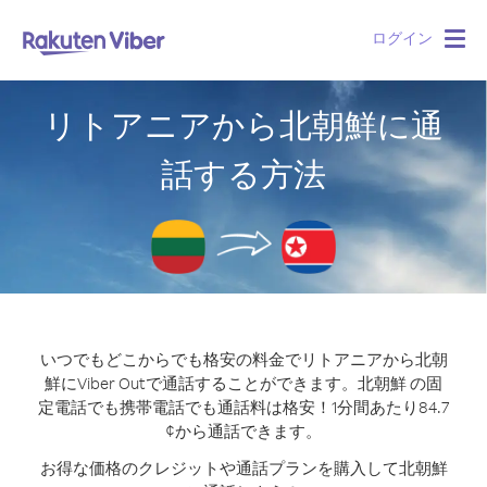
ログイン
Togg
navig
リトアニアから北朝鮮に通
話する方法
いつでもどこからでも格安の料金でリトアニアから北朝
鮮にViber Outで通話することができます。
北朝鮮 の固
定電話でも携帯電話でも通話料は格安！1分間あたり84.7
¢から通話できます。
お得な価格のクレジットや通話プランを購入して北朝鮮