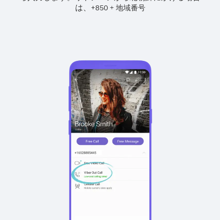
は、
+
+
850
地域番号