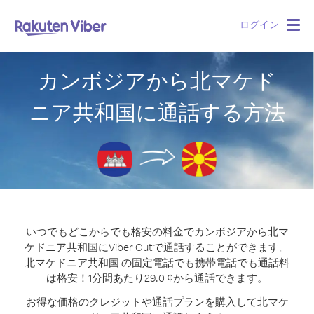
ログイン
Togg
navig
カンボジアから北マケド
ニア共和国に通話する方法
いつでもどこからでも格安の料金でカンボジアから北マ
ケドニア共和国にViber Outで通話することができます。
北マケドニア共和国 の固定電話でも携帯電話でも通話料
は格安！1分間あたり29.0 ¢から通話できます。
お得な価格のクレジットや通話プランを購入して北マケ