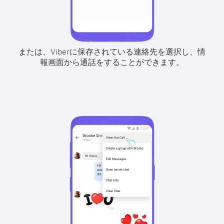
または、Viberに保存されている連絡先を選択し、情
報画面から通話をすることができます。