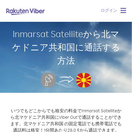
ログイン
Togg
navig
Inmarsat Satelliteから北マ
ケドニア共和国に通話する
方法
いつでもどこからでも格安の料金でInmarsat Satelliteか
ら北マケドニア共和国にViber Outで通話することができ
ます。
北マケドニア共和国 の固定電話でも携帯電話でも
通話料は格安！1分間あたり29.0 ¢から通話できます。