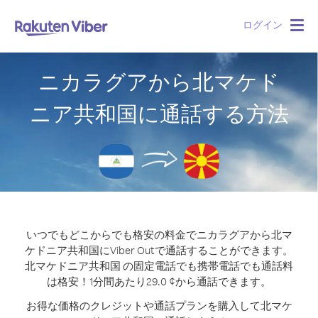
ログイン
Togg
navig
ニカラグアから北マケド
ニア共和国に通話する方法
いつでもどこからでも格安の料金でニカラグアから北マ
ケドニア共和国にViber Outで通話することができます。
北マケドニア共和国 の固定電話でも携帯電話でも通話料
は格安！1分間あたり29.0 ¢から通話できます。
お得な価格のクレジットや通話プランを購入して北マケ