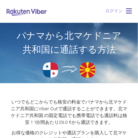
ログイン
Togg
navig
パナマから北マケドニア
共和国に通話する方法
いつでもどこからでも格安の料金でパナマから北マケド
ニア共和国にViber Outで通話することができます。
北マ
ケドニア共和国 の固定電話でも携帯電話でも通話料は格
安！1分間あたり29.0 ¢から通話できます。
お得な価格のクレジットや通話プランを購入して北マケ