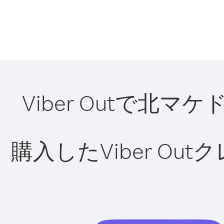
Viber Outで
購入したViber O