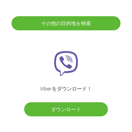
その他の目的地を検索
Viberをダウンロード！
ダウンロード