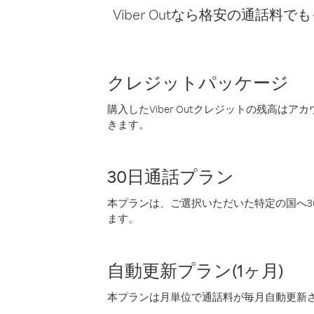
Viber Outなら格安の通
クレジットパッケージ
購入したViber Outクレジットの残高は
きます。
30日通話プラン
本プランは、ご選択いただいた特定の国へ30
ます。
自動更新プラン(1ヶ月)
本プランは月単位で通話料が毎月自動更新され