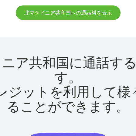
北マケドニア共和国への通話料を表示
北マケドニア共和国に通話
す。
utクレジットを利用し
ることができます。