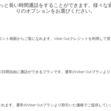
話料でもっと長い時間通話をすることができます。様々
りのオプションをお選びください。
アカウント画面からご覧になれます。Viber Outクレジットを利用し
日間自由に通話ができるプランです。通常のViber Outプラン
ます。通常のViber Outプランより割引いた価格でご提供してい