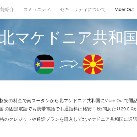
機能紹介
コミュニティ
セキュリティについて
Viber Out
北マケドニア共和
安の料金で南スーダンから北マケドニア共和国にViber Outで
 の固定電話でも携帯電話でも通話料は格安！1分間あたり29.0 
格のクレジットや通話プランを購入して北マケドニア共和国に通