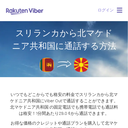
ログイン
Togg
navig
スリランカから北マケド
ニア共和国に通話する方法
いつでもどこからでも格安の料金でスリランカから北マ
ケドニア共和国にViber Outで通話することができます。
北マケドニア共和国 の固定電話でも携帯電話でも通話料
は格安！1分間あたり29.0 ¢から通話できます。
お得な価格のクレジットや通話プランを購入して北マケ