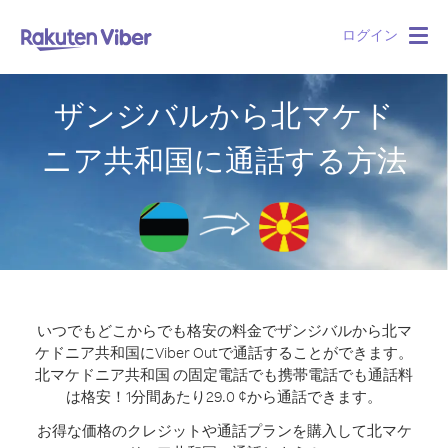
ログイン
Togg
navig
ザンジバルから北マケド
ニア共和国に通話する方法
いつでもどこからでも格安の料金でザンジバルから北マ
ケドニア共和国にViber Outで通話することができます。
北マケドニア共和国 の固定電話でも携帯電話でも通話料
は格安！1分間あたり29.0 ¢から通話できます。
お得な価格のクレジットや通話プランを購入して北マケ