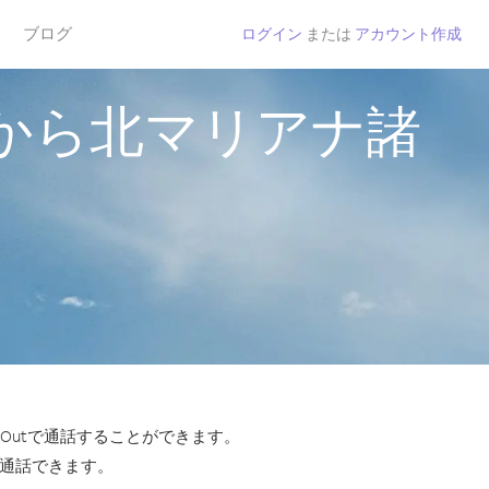
ブログ
ログイン
または
アカウント作成
から北マリアナ諸
Outで通話することができます。
ら通話できます。