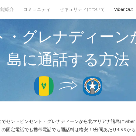
機能紹介
コミュニティ
セキュリティについて
Viber Out
ト・グレナディーン
島に通話する方法
でセントビンセント・グレナディーンから北マリアナ諸島にViber 
 の固定電話でも携帯電話でも通話料は格安！1分間あたり4.5 ¢か