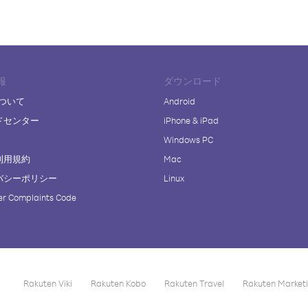
報
ダウンロード
について
Android
ドセンター
iPhone & iPad
Windows PC
利用規約
Mac
バシーポリシー
Linux
r Complaints Code
Rakuten Viki
Rakuten Kobo
Rakuten Travel
Rakuten Market