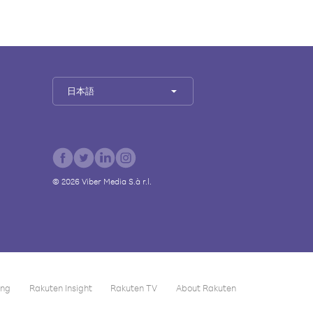
日本語
©
2026
Viber Media S.à r.l.
ing
Rakuten Insight
Rakuten TV
About Rakuten