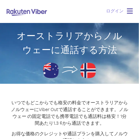
ログイン
Togg
navig
オーストラリアからノル
ウェーに通話する方法
いつでもどこからでも格安の料金でオーストラリアから
ノルウェーにViber Outで通話することができます。
ノル
ウェー の固定電話でも携帯電話でも通話料は格安！1分
間あたり1.3 ¢から通話できます。
お得な価格のクレジットや通話プランを購入してノルウ