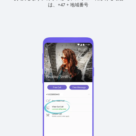
は、
+
+
47
地域番号