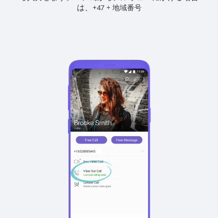
は、
+
+
47
地域番号