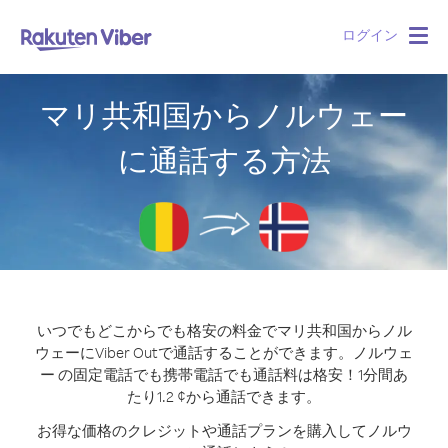
ログイン
Togg
navig
マリ共和国からノルウェー
に通話する方法
いつでもどこからでも格安の料金でマリ共和国からノル
ウェーにViber Outで通話することができます。
ノルウェ
ー の固定電話でも携帯電話でも通話料は格安！1分間あ
たり1.2 ¢から通話できます。
お得な価格のクレジットや通話プランを購入してノルウ