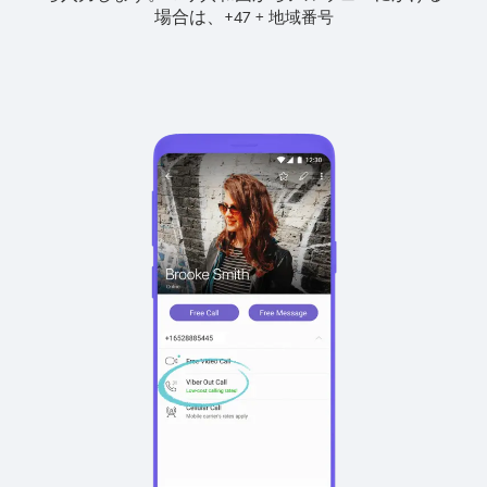
場合は、
+
+
47
地域番号