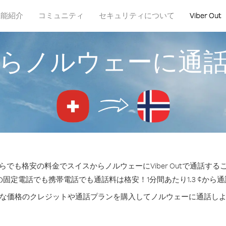
機能紹介
コミュニティ
セキュリティについて
Viber Out
らノルウェーに通
らでも格安の料金でスイスからノルウェーにViber Outで通話する
の固定電話でも携帯電話でも通話料は格安！1分間あたり1.3 ¢から
な価格のクレジットや通話プランを購入してノルウェーに通話し