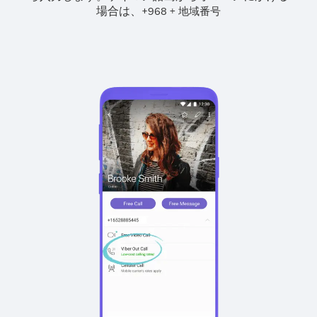
場合は、
+
+
968
地域番号