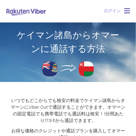
ログイン
Togg
navig
ケイマン諸島からオマー
ンに通話する方法
いつでもどこからでも格安の料金でケイマン諸島からオ
マーンにViber Outで通話することができます。
オマーン
の固定電話でも携帯電話でも通話料は格安！1分間あた
り17.9 ¢から通話できます。
お得な価格のクレジットや通話プランを購入してオマー